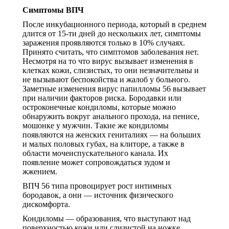
Симптомы ВПЧ
После инкубационного периода, который в среднем
длится от 15-ти дней до нескольких лет, симптомы
заражения проявляются только в 10% случаях.
Принято считать, что симптомов заболевания нет.
Несмотря на то что вирус вызывает изменения в
клетках кожи, слизистых, то они незначительны и
не вызывают беспокойства и жалоб у больного.
Заметные изменения вирус папилломы 56 вызывает
при наличии факторов риска. Бородавки или
остроконечные кондиломы, которые можно
обнаружить вокруг анального прохода, на пенисе,
мошонке у мужчин. Такие же кондиломы
появляются на женских гениталиях — на больших
и малых половых губах, на клиторе, а также в
области мочеиспускательного канала. Их
появление может сопровождаться зудом и
жжением.
ВПЧ 56 типа провоцирует рост интимных
бородавок, а они — источник физического
дискомфорта.
Кондиломы — образования, что выступают над
поверхностью кожи или слизистой на ножке.