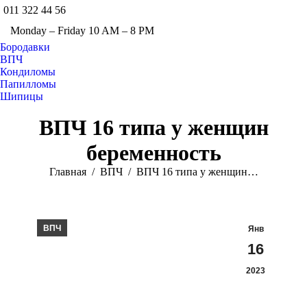
011 322 44 56
Facebook
Twitter
Instag
Monday – Friday 10 AM – 8 PM
YouTube
Бородавки
ВПЧ
Кондиломы
Папилломы
Шипицы
Поиск:
ВПЧ 16 типа у женщин
беременность
Вы здесь:
Главная
ВПЧ
ВПЧ 16 типа у женщин…
ВПЧ
Янв
16
2023