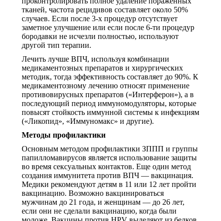
проконтролировать полное удаление пораженных
тканей, частота рецидивов составляет около 50%
случаев. Если после 3-х процедур отсутствует
заметное улучшение или если после 6-ти процедур
бородавки не исчезли полностью, используют
другой тип терапии.
Лечить лучше ВПЧ, используя комбинации
медикаментозных препаратов и хирургических
методик, тогда эффективность составляет до 90%. К
медикаментозному лечению относят применение
противовирусных препаратов («Интерферон»), а в
последующий период иммуномодуляторы, которые
повысят стойкость иммунной системы к инфекциям
(«Ликопид», «Иммуномакс» и другие).
Методы профилактики
Основным методом профилактики ЗППП и группы
папилломавирусов является использование защиты
во время сексуальных контактов. Еще один метод
создания иммунитета против ВПЧ — вакцинация.
Медики рекомендуют детям в 11 или 12 лет пройти
вакцинацию. Возможно вакцинироваться
мужчинам до 21 года, и женщинам — до 26 лет,
если они не сделали вакцинацию, когда были
моложе. Вакцины против HPV выделяют из белков,