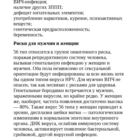
ВИЧ-инфекция;
наличие других ЗППП;
дефицит питательных элементов;
употребление наркотиков, курение, психоактивных
веществ;
генетическая предрасположенность;
беременность.
Риски для мужчин и женщин
56 тип относится к группе онкогенного риска,
поражая репродуктивную систему человека,
вызывая генитальную инфекцию у женщин и
мужчин. Оба пола независимо от сексуальной
ориентации будут инфицированы за всю жизнь хотя
бы одним типом вируса HPV. Для мужчин ВПЧ не
опасен, так как несвязан с рисками для здоровья.
Генитальные бородавки встречаются у мужчин,
зараженными вирусом, но крайне редко. У женщин
же, наоборот, частота появления достаточно высока
— 80%. Также вирус 56 типа у женщин приводит к
эрозии, дисплазии шейки матки — патологическим
изменениям в нормальном эпителии внутреннего
органа. ДНК вируса, ослабляя иммунную систему
человека, активизирует появление бактериальной,
грибковой, другой вирусной инфекции.