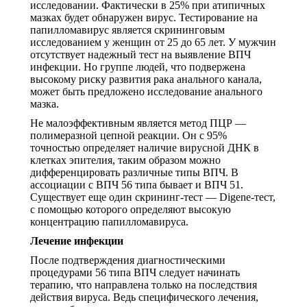
исследовании. Фактически в 25% при атипичных
мазках будет обнаружен вирус. Тестирование на
папилломавирус является скрининговым
исследованием у женщин от 25 до 65 лет. У мужчин
отсутствует надежный тест на выявление ВПЧ
инфекции. Но группе людей, что подвержена
высокому риску развития рака анального канала,
может быть предложено исследование анального
мазка.
Не малоэффективным является метод ПЦР —
полимеразной цепной реакции. Он с 95%
точностью определяет наличие вирусной ДНК в
клетках эпителия, таким образом можно
дифференцировать различные типы ВПЧ. В
ассоциации с ВПЧ 56 типа бывает и ВПЧ 51.
Существует еще один скрининг-тест — Digene-тест,
с помощью которого определяют высокую
концентрацию папилломавируса.
Лечение инфекции
После подтверждения диагностическими
процедурами 56 типа ВПЧ следует начинать
терапию, что направлена только на последствия
действия вируса. Ведь специфического лечения,