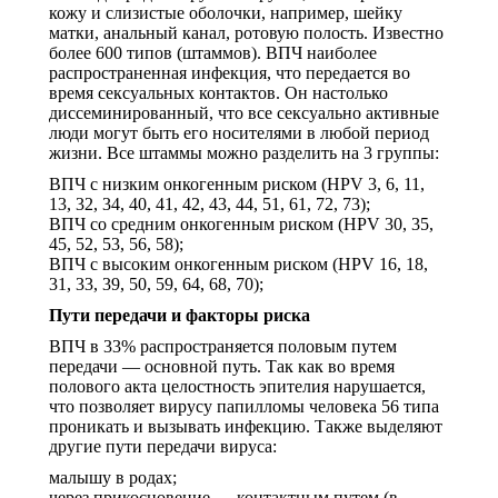
кожу и слизистые оболочки, например, шейку
матки, анальный канал, ротовую полость. Известно
более 600 типов (штаммов). ВПЧ наиболее
распространенная инфекция, что передается во
время сексуальных контактов. Он настолько
диссеминированный, что все сексуально активные
люди могут быть его носителями в любой период
жизни. Все штаммы можно разделить на 3 группы:
ВПЧ с низким онкогенным риском (HPV 3, 6, 11,
13, 32, 34, 40, 41, 42, 43, 44, 51, 61, 72, 73);
ВПЧ со средним онкогенным риском (HPV 30, 35,
45, 52, 53, 56, 58);
ВПЧ с высоким онкогенным риском (HPV 16, 18,
31, 33, 39, 50, 59, 64, 68, 70);
Пути передачи и факторы риска
ВПЧ в 33% распространяется половым путем
передачи — основной путь. Так как во время
полового акта целостность эпителия нарушается,
что позволяет вирусу папилломы человека 56 типа
проникать и вызывать инфекцию. Также выделяют
другие пути передачи вируса:
малышу в родах;
через прикосновение — контактным путем (в