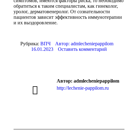
симптомов, имеются факторы риска, то необходимо
обратиться к таким специалистам, как гинеколог,
уролог, дерматовенеролог. От сознательности
пациентов зависит эффективность иммунотерапии
и их выздоровление.
Рубрика:
ВПЧ
Автор:
admlecheniepappilom
16.01.2023
Оставить комментарий
Автор:
admlecheniepappilom
http://lechenie-pappilom.ru
Навигация