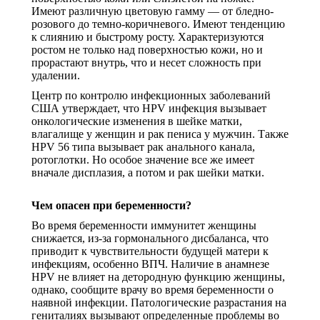
Имеют различную цветовую гамму — от бледно-
розового до темно-коричневого. Имеют тенденцию
к слиянию и быстрому росту. Характеризуются
ростом не только над поверхностью кожи, но и
прорастают внутрь, что и несет сложность при
удалении.
Центр по контролю инфекционных заболеваний
США утверждает, что HPV инфекция вызывает
онкологические изменения в шейке матки,
влагалище у женщин и рак пениса у мужчин. Также
HPV 56 типа вызывает рак анального канала,
ротоглотки. Но особое значение все же имеет
вначале дисплазия, а потом и рак шейки матки.
Чем опасен при беременности?
Во время беременности иммунитет женщины
снижается, из-за гормонального дисбаланса, что
приводит к чувствительности будущей матери к
инфекциям, особенно ВПЧ. Наличие в анамнезе
HPV не влияет на детородную функцию женщины,
однако, сообщите врачу во время беременности о
наявной инфекции. Патологические разрастания на
гениталиях вызывают определенные проблемы во