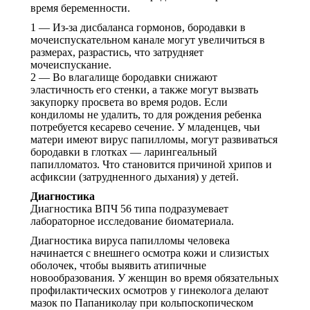
время беременности.
1 — Из-за дисбаланса гормонов, бородавки в
мочеиспускательном канале могут увеличиться в
размерах, разрастись, что затрудняет
мочеиспускание.
2 — Во влагалище бородавки снижают
эластичность его стенки, а также могут вызвать
закупорку просвета во время родов. Если
кондиломы не удалить, то для рождения ребенка
потребуется кесарево сечение. У младенцев, чьи
матери имеют вирус папилломы, могут развиваться
бородавки в глотках — ларингеальный
папилломатоз. Что становится причиной хрипов и
асфиксии (затрудненного дыхания) у детей.
Диагностика
Диагностика ВПЧ 56 типа подразумевает
лабораторное исследование биоматериала.
Диагностика вируса папилломы человека
начинается с внешнего осмотра кожи и слизистых
оболочек, чтобы выявить атипичные
новообразования. У женщин во время обязательных
профилактических осмотров у гинеколога делают
мазок по Папаниколау при кольпоскопическом